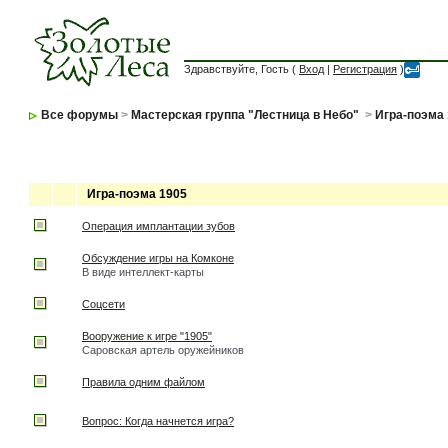
Здравствуйте, Гость (
Вход
|
Регистрация
)
Все форумы
>
Мастерская группа "Лестница в Небо"
>
Игра-поэма
Игра-поэма 1905
Операция имплантации зубов
Обсуждение игры на Комконе
В виде интеллект-карты
Соцсети
Вооружение к игре "1905"
Саровская артель оружейников
Правила одним файлом
Вопрос: Когда начнется игра?