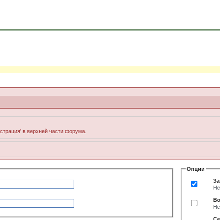
истрация' в верхней части форума.
Опции
За
Не
Во
Не
Се