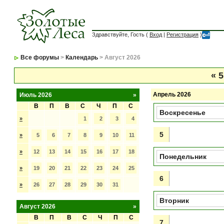
Здравствуйте, Гость (
Вход
|
Регистрация
)
Все форумы
>
Календарь
> Август 2026
«
5
Апрель 2026
Июль 2026
»
В
П
В
С
Ч
П
С
Воскресенье
»
1
2
3
4
5
»
5
6
7
8
9
10
11
»
12
13
14
15
16
17
18
Понедельник
»
19
20
21
22
23
24
25
6
»
26
27
28
29
30
31
Вторник
Август 2026
»
В
П
В
С
Ч
П
С
7