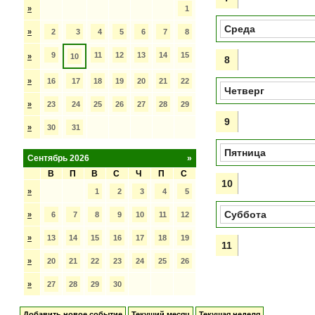
»
1
Среда
»
2
3
4
5
6
7
8
9
11
12
13
14
15
»
10
8
»
16
17
18
19
20
21
22
Четверг
»
23
24
25
26
27
28
29
9
»
30
31
Пятница
Сентябрь 2026
»
В
П
В
С
Ч
П
С
10
»
1
2
3
4
5
Суббота
»
6
7
8
9
10
11
12
»
13
14
15
16
17
18
19
11
»
20
21
22
23
24
25
26
»
27
28
29
30
Добавить новое событие
Текущий месяц
Текущая неделя