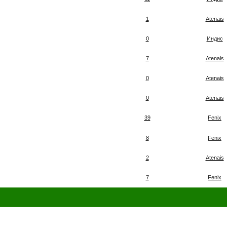
1
Atenais
0
Индис
7
Atenais
0
Atenais
0
Atenais
39
Fenix
8
Fenix
2
Atenais
7
Fenix