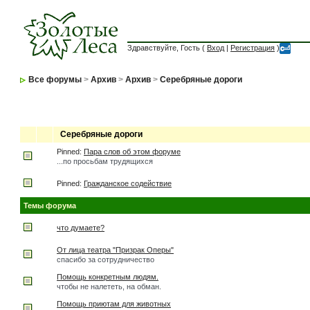
Здравствуйте, Гость (
Вход
|
Регистрация
)
Все форумы
>
Архив
>
Архив
>
Серебряные дороги
Серебряные дороги
Pinned:
Пара слов об этом форуме
...по просьбам трудящихся
Pinned:
Гражданское содействие
Темы форума
что думаете?
От лица театра "Призрак Оперы"
спасибо за сотрудничество
Помощь конкретным людям.
чтобы не налететь, на обман.
Помощь приютам для животных