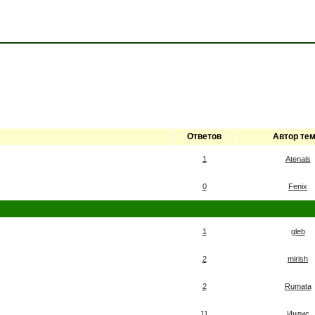
Ответов
Автор те
1
Atenais
0
Fenix
1
gleb
2
mirish
2
Rumata
11
Индис