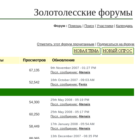
Золотолесские форумы
Форум :
Помощь
|
Поиск
|
Участники
|
Календарь
Отметить этот форум прочитанным
|
Подписаться на форум
мы
Просмотров
Обновление
9th November 2007 - 01:27 PM
67,135
Посл. сообщение:
Atenais
16th October 2007 - 09:03 AM
52,542
Посл. сообщение:
Fenix
25th May 2008 - 05:19 PM
54,300
Посл. сообщение:
Atenais
25th May 2008 - 05:17 PM
60,250
Посл. сообщение:
Atenais
17th January 2008 - 05:54 AM
58,449
Посл. сообщение:
Atenais
13th December 2007 - 06:35 PM
88,065