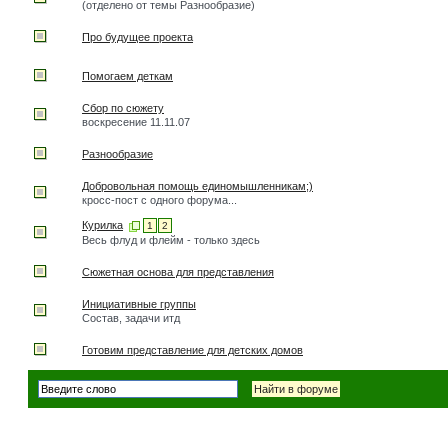
(отделено от темы Разнообразие)
Про будущее проекта
Помогаем деткам
Сбор по сюжету
воскресение 11.11.07
Разнообразие
Добровольная помощь единомышленникам;)
кросс-пост с одного форума...
Курилка
1
2
Весь флуд и флейм - только здесь
Сюжетная основа для представления
Инициативные группы
Состав, задачи итд
Готовим представление для детских домов