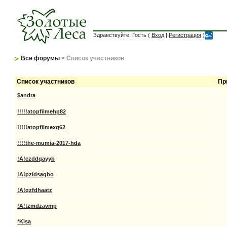
Здравствуйте, Гость (
Вход
|
Регистрация
)
Все форумы
> Список участников
Список участников
Пр
$andra
!!!!!atopfilmehp82
!!!!!atopfilmexg62
!!!!the-mumia-2017-hda
!A!czddqayyb
!A!pzldsagbo
!A!qzfdhaatz
!A!tzmdzavmp
*Kisa