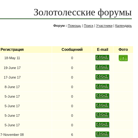
Золотолесские форумы
Форум :
Помощь
|
Поиск
|
Участники
|
Календарь
Регистрация
Сообщений
E-mail
Фото
18-May 11
0
19-June 17
0
17-June 17
0
8-June 17
0
5-June 17
0
5-June 17
0
5-June 17
0
5-June 17
0
7-November 08
6