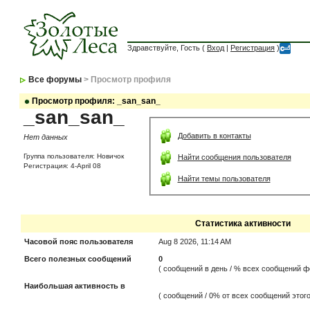
Здравствуйте, Гость (
Вход
|
Регистрация
)
Все форумы
> Просмотр профиля
Просмотр профиля: _san_san_
_san_san_
Добавить в контакты
Нет данных
Группа пользователя: Новичок
Найти сообщения пользователя
Регистрация: 4-April 08
Найти темы пользователя
Статистика активности
Часовой пояс пользователя
Aug 8 2026, 11:14 AM
Всего полезных сообщений
0
( сообщений в день / % всех сообщений ф
Наибольшая активность в
( сообщений / 0% от всех сообщений этого