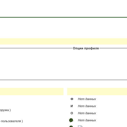
Опции профиля
Ф
Нет данных
И
Нет данных
орума )
О
Нет данных
Нет данных
 пользователя )