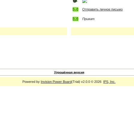
Отправить личное письмо
Приват
Упрощённая версия
Powered by
Invision Power Board
(Trial) v2.0.0 © 2026
IPS, Inc.