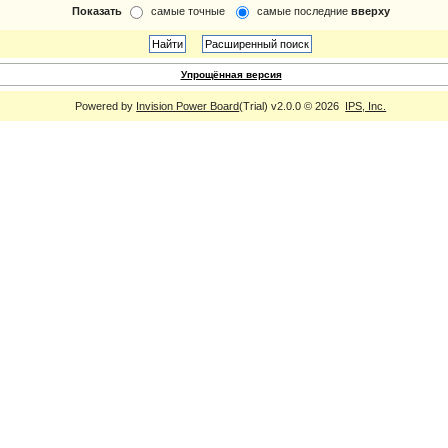
Показать
самые точные
самые последние
вверху
Упрощённая версия
Powered by
Invision Power Board
(Trial) v2.0.0 © 2026
IPS, Inc.