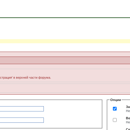
истрация' в верхней части форума.
Опции
За
Не
Во
Не
Се