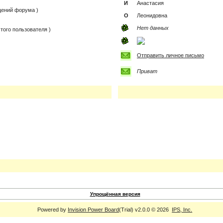
И
Анастасия
бщений форума )
О
Леонидовна
Нет данных
того пользователя )
Отправить личное письмо
Приват
Упрощённая версия
Powered by
Invision Power Board
(Trial) v2.0.0 © 2026
IPS, Inc.