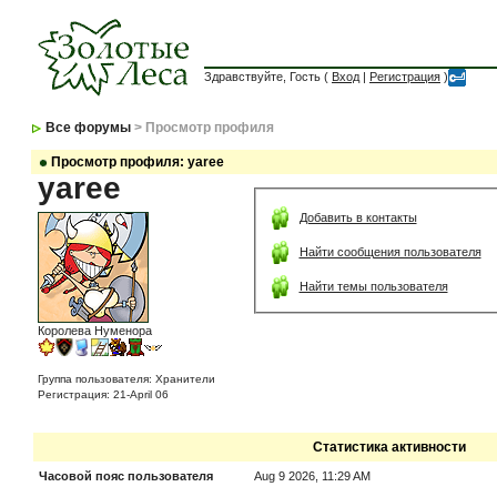
Здравствуйте, Гость (
Вход
|
Регистрация
)
Все форумы
> Просмотр профиля
Просмотр профиля: yaree
yaree
Добавить в контакты
Найти сообщения пользователя
Найти темы пользователя
Королева Нуменора
Группа пользователя: Хранители
Регистрация: 21-April 06
Статистика активности
Часовой пояс пользователя
Aug 9 2026, 11:29 AM