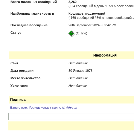
Всего полезных сообщений
3,262
( 0.4 сообщений в день / 0.59% всех соо
Наибольшая активность в
Кошмары подземелий
( 169 сообщений / 5% от всех сообщений э
Последнее посещение
26th September 2024 - 02:42 PM
Статус
(Offline)
Информация
Сайт
Нет данных
Дата рождения
30 Январь 1978
Место жительства
Нет данных
Увлечения
Нет данных
Подпись
Баньте всех, Господь узнает своих.
(с) Адриан