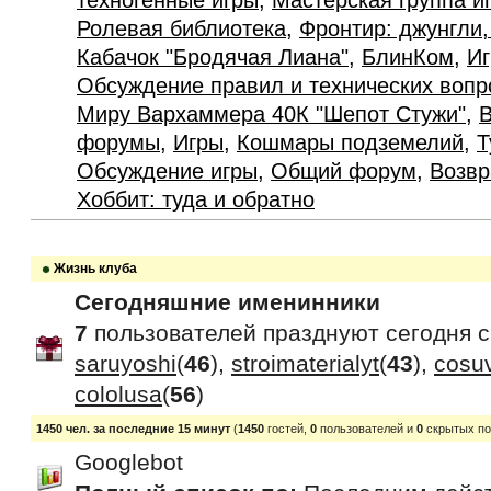
техногенные игры
,
Мастерская группа и
Ролевая библиотека
,
Фронтир: джунгли,
Кабачок "Бродячая Лиана"
,
БлинКом
,
Иг
Обсуждение правил и технических вопр
Миру Вархаммера 40К "Шепот Стужи"
,
В
форумы
,
Игры
,
Кошмары подземелий
,
Т
Обсуждение игры
,
Общий форум
,
Возвр
Хоббит: туда и обратно
Жизнь клуба
Сегодняшние именинники
7
пользователей празднуют сегодня 
saruyoshi
(
46
),
stroimaterialyt
(
43
),
cosu
cololusa
(
56
)
1450 чел. за последние 15 минут
(
1450
гостей,
0
пользователей и
0
скрытых по
Googlebot