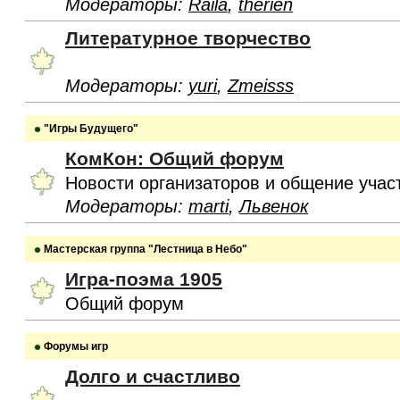
Модераторы:
Raila
,
therien
Литературное творчество
Модераторы:
yuri
,
Zmeisss
"Игры Будущего"
КомКон: Общий форум
Новости организаторов и общение учас
Модераторы:
marti
,
Львенок
Мастерская группа "Лестница в Небо"
Игра-поэма 1905
Общий форум
Форумы игр
Долго и счастливо