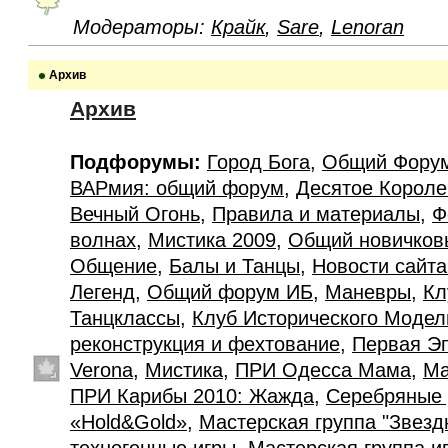
Модераторы:
Крайк
,
Sare
,
Lenoran
Архив
Архив
Подфорумы:
Город Бога
,
Общий Фору
ВАРмия: общий форум
,
Десятое Короле
Вечный Огонь
,
Правила и материалы
,
Ф
волнах
,
Мистика 2009
,
Общий новичков
Общение
,
Балы и Танцы
,
Новости сайт
Легенд
,
Общий форум ИБ
,
Маневры
,
Кл
Танцклассы
,
Клуб Исторического Моде
реконструкция и фехтование
,
Первая Э
Verona
,
Мистика
,
ПРИ Одесса Мама
,
Ма
ПРИ Карибы 2010: Жажда
,
Серебряные 
«Hold&Gold»
,
Мастерская группа "Звезд