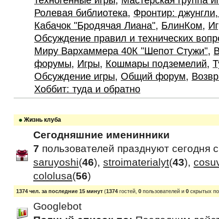
техногенные игры
,
Мастерская группа и
Ролевая библиотека
,
Фронтир: джунгли,
Кабачок "Бродячая Лиана"
,
БлинКом
,
Иг
Обсуждение правил и технических вопр
Миру Вархаммера 40К "Шепот Стужи"
,
В
форумы
,
Игры
,
Кошмары подземелий
,
Т
Обсуждение игры
,
Общий форум
,
Возвр
Хоббит: туда и обратно
Жизнь клуба
Сегодняшние именинники
7
пользователей празднуют сегодня 
saruyoshi
(
46
),
stroimaterialyt
(
43
),
cosu
cololusa
(
56
)
1374 чел. за последние 15 минут
(
1374
гостей,
0
пользователей и
0
скрытых по
Googlebot