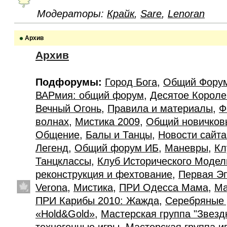
Модераторы:
Крайк
,
Sare
,
Lenoran
Архив
Архив
Подфорумы:
Город Бога
,
Общий Фору
ВАРмия: общий форум
,
Десятое Короле
Вечный Огонь
,
Правила и материалы
,
Ф
волнах
,
Мистика 2009
,
Общий новичков
Общение
,
Балы и Танцы
,
Новости сайт
Легенд
,
Общий форум ИБ
,
Маневры
,
Кл
Танцклассы
,
Клуб Исторического Моде
реконструкция и фехтование
,
Первая Э
Verona
,
Мистика
,
ПРИ Одесса Мама
,
Ма
ПРИ Карибы 2010: Жажда
,
Серебряные 
«Hold&Gold»
,
Мастерская группа "Звезд