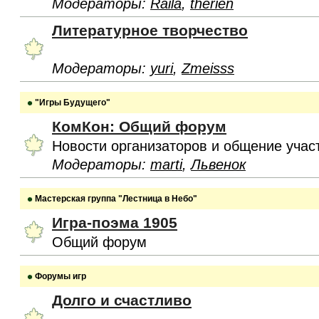
Модераторы:
Raila
,
therien
Литературное творчество
Модераторы:
yuri
,
Zmeisss
"Игры Будущего"
КомКон: Общий форум
Новости организаторов и общение учас
Модераторы:
marti
,
Львенок
Мастерская группа "Лестница в Небо"
Игра-поэма 1905
Общий форум
Форумы игр
Долго и счастливо