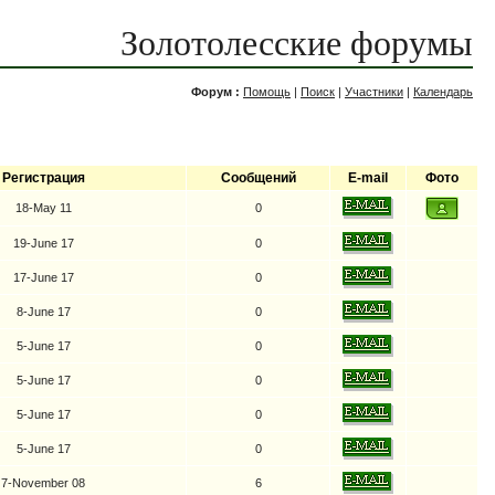
Золотолесские форумы
Форум :
Помощь
|
Поиск
|
Участники
|
Календарь
Регистрация
Сообщений
E-mail
Фото
18-May 11
0
19-June 17
0
17-June 17
0
8-June 17
0
5-June 17
0
5-June 17
0
5-June 17
0
5-June 17
0
7-November 08
6