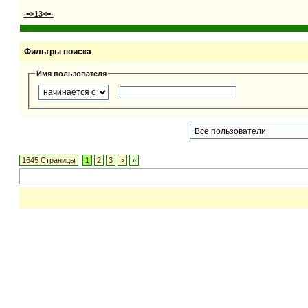
-=>13<=-
Фильтры поиска
Имя пользователя
1645 Страницы
1
2
3
>
»