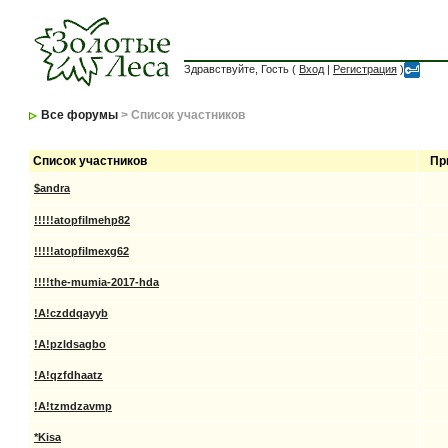
Здравствуйте, Гость (
Вход
|
Регистрация
)
Все форумы
> Список участников
Список участников
Пр
$andra
!!!!!atopfilmehp82
!!!!!atopfilmexg62
!!!!the-mumia-2017-hda
!A!czddqayyb
!A!pzldsagbo
!A!qzfdhaatz
!A!tzmdzavmp
*Kisa