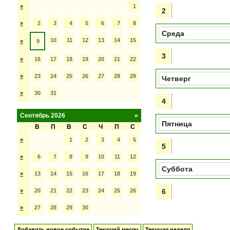
»
1
2
»
2
3
4
5
6
7
8
Среда
10
11
12
13
14
15
»
9
3
»
16
17
18
19
20
21
22
»
23
24
25
26
27
28
29
Четверг
»
30
31
4
Сентябрь 2026
»
Пятница
В
П
В
С
Ч
П
С
»
1
2
3
4
5
5
»
6
7
8
9
10
11
12
Суббота
»
13
14
15
16
17
18
19
»
20
21
22
23
24
25
26
6
»
27
28
29
30
Добавить новое событие
Текущий месяц
Текущая неделя