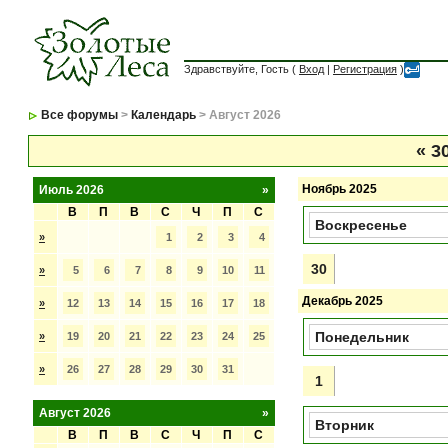
Здравствуйте, Гость (
Вход
|
Регистрация
)
Все форумы
>
Календарь
> Август 2026
«
30
Ноябрь 2025
Июль 2026
»
В
П
В
С
Ч
П
С
Воскресенье
»
1
2
3
4
30
»
5
6
7
8
9
10
11
Декабрь 2025
»
12
13
14
15
16
17
18
Понедельник
»
19
20
21
22
23
24
25
»
26
27
28
29
30
31
1
Август 2026
»
Вторник
В
П
В
С
Ч
П
С