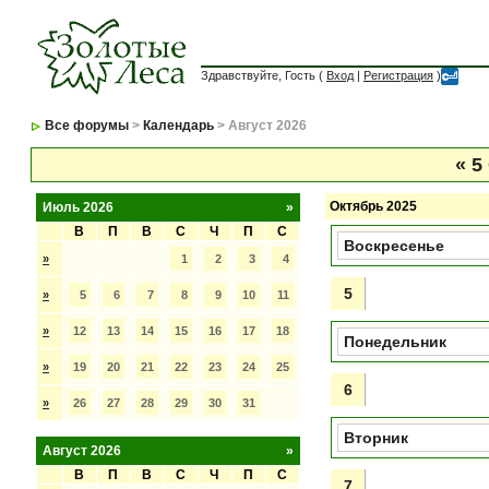
Здравствуйте, Гость (
Вход
|
Регистрация
)
Все форумы
>
Календарь
> Август 2026
«
5
Октябрь 2025
Июль 2026
»
В
П
В
С
Ч
П
С
Воскресенье
»
1
2
3
4
5
»
5
6
7
8
9
10
11
»
12
13
14
15
16
17
18
Понедельник
»
19
20
21
22
23
24
25
6
»
26
27
28
29
30
31
Вторник
Август 2026
»
В
П
В
С
Ч
П
С
7