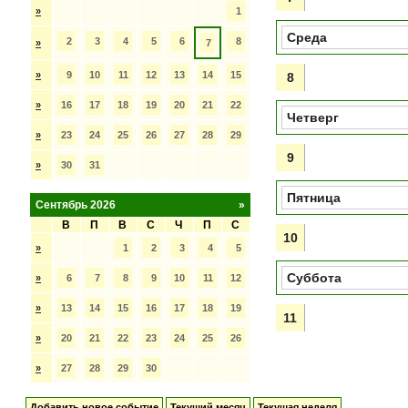
»
1
Среда
2
3
4
5
6
8
»
7
»
9
10
11
12
13
14
15
8
»
16
17
18
19
20
21
22
Четверг
»
23
24
25
26
27
28
29
9
»
30
31
Пятница
Сентябрь 2026
»
В
П
В
С
Ч
П
С
10
»
1
2
3
4
5
Суббота
»
6
7
8
9
10
11
12
»
13
14
15
16
17
18
19
11
»
20
21
22
23
24
25
26
»
27
28
29
30
Добавить новое событие
Текущий месяц
Текущая неделя