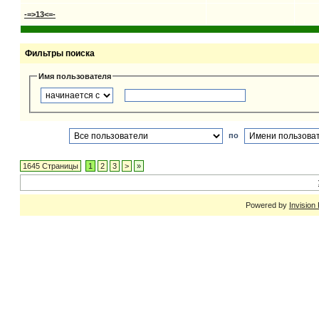
-=>13<=-
Фильтры поиска
Имя пользователя
по
1645 Страницы
1
2
3
>
»
Powered by
Invision