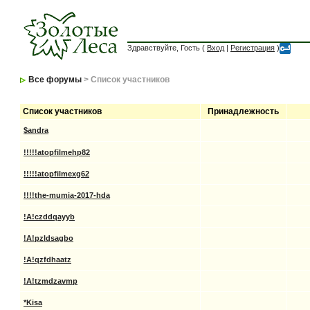
Здравствуйте, Гость (
Вход
|
Регистрация
)
Все форумы
> Список участников
Список участников
Принадлежность
$andra
!!!!!atopfilmehp82
!!!!!atopfilmexg62
!!!!the-mumia-2017-hda
!A!czddqayyb
!A!pzldsagbo
!A!qzfdhaatz
!A!tzmdzavmp
*Kisa