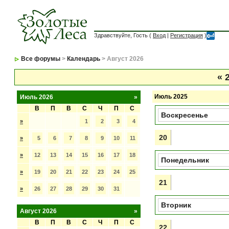
Здравствуйте, Гость (
Вход
|
Регистрация
)
Все форумы
>
Календарь
> Август 2026
«
2
Июль 2025
Июль 2026
»
В
П
В
С
Ч
П
С
Воскресенье
»
1
2
3
4
20
»
5
6
7
8
9
10
11
»
12
13
14
15
16
17
18
Понедельник
»
19
20
21
22
23
24
25
21
»
26
27
28
29
30
31
Вторник
Август 2026
»
В
П
В
С
Ч
П
С
22