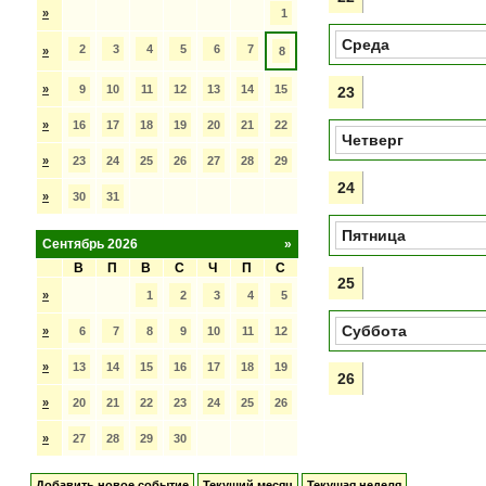
»
1
Среда
2
3
4
5
6
7
»
8
»
9
10
11
12
13
14
15
23
»
16
17
18
19
20
21
22
Четверг
»
23
24
25
26
27
28
29
24
»
30
31
Пятница
Сентябрь 2026
»
В
П
В
С
Ч
П
С
25
»
1
2
3
4
5
Суббота
»
6
7
8
9
10
11
12
»
13
14
15
16
17
18
19
26
»
20
21
22
23
24
25
26
»
27
28
29
30
Добавить новое событие
Текущий месяц
Текущая неделя