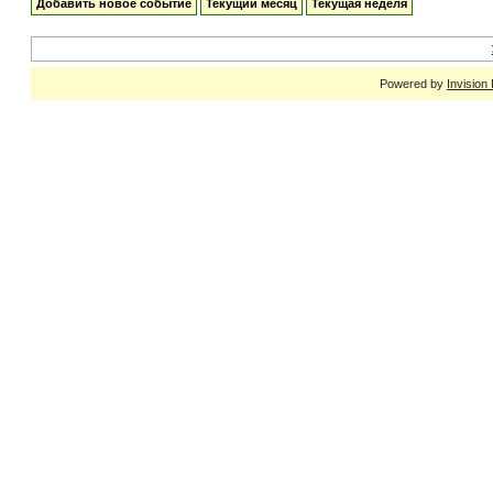
Добавить новое событие
Текущий месяц
Текущая неделя
Powered by
Invision