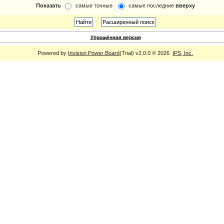
Показать
самые точные
самые последние
вверху
Упрощённая версия
Powered by
Invision Power Board
(Trial) v2.0.0 © 2026
IPS, Inc.