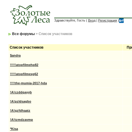
Здравствуйте, Гость (
Вход
|
Регистрация
)
Все форумы
> Список участников
Список участников
Пр
$andra
!!!!!atopfilmehp82
!!!!!atopfilmexg62
!!!!the-mumia-2017-hda
!A!czddqayyb
!A!pzldsagbo
!A!qzfdhaatz
!A!tzmdzavmp
*Kisa