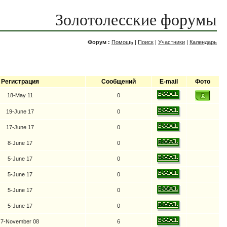
Золотолесские форумы
Форум :
Помощь
|
Поиск
|
Участники
|
Календарь
Регистрация
Сообщений
E-mail
Фото
18-May 11
0
19-June 17
0
17-June 17
0
8-June 17
0
5-June 17
0
5-June 17
0
5-June 17
0
5-June 17
0
7-November 08
6