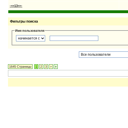
-=>13<=-
Фильтры поиска
Имя пользователя
1645 Страницы
1
2
3
>
»