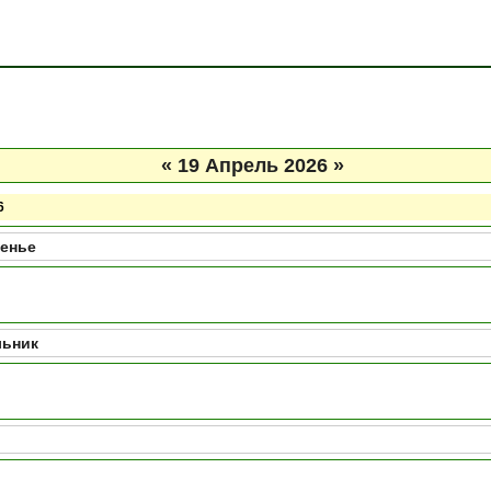
«
19 Апрель 2026
»
6
енье
льник