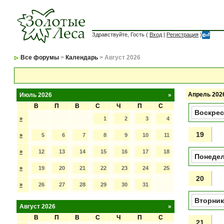
Здравствуйте, Гость (
Вход
|
Регистрация
)
Все форумы
>
Календарь
> Август 2026
Апрель 202
Июль 2026
»
В
П
В
С
Ч
П
С
Воскрес
»
1
2
3
4
19
»
5
6
7
8
9
10
11
»
12
13
14
15
16
17
18
Понеде
»
19
20
21
22
23
24
25
20
»
26
27
28
29
30
31
Вторник
Август 2026
»
В
П
В
С
Ч
П
С
21