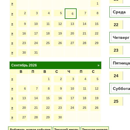
»
1
Среда
2
3
4
5
7
8
»
6
»
9
10
11
12
13
14
15
22
»
16
17
18
19
20
21
22
Четверг
»
23
24
25
26
27
28
29
23
»
30
31
Пятница
Сентябрь 2026
»
В
П
В
С
Ч
П
С
24
»
1
2
3
4
5
Суббот
»
6
7
8
9
10
11
12
»
13
14
15
16
17
18
19
25
»
20
21
22
23
24
25
26
»
27
28
29
30
Добавить новое событие
Текущий месяц
Текущая неделя