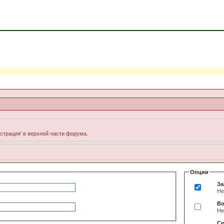
истрация' в верхней части форума.
Опции
За
Не
Во
Не
Се