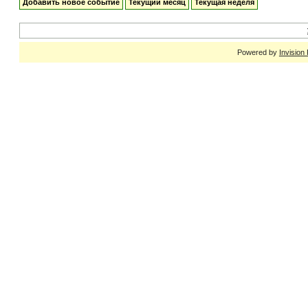
Добавить новое событие
Текущий месяц
Текущая неделя
Powered by
Invision