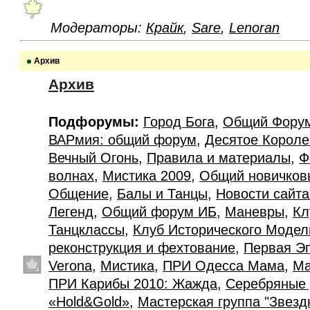
Модераторы:
Крайк
,
Sare
,
Lenoran
Архив
Архив
Подфорумы:
Город Бога
,
Общий Фору
ВАРмия: общий форум
,
Десятое Короле
Вечный Огонь
,
Правила и материалы
,
Ф
волнах
,
Мистика 2009
,
Общий новичков
Общение
,
Балы и Танцы
,
Новости сайт
Легенд
,
Общий форум ИБ
,
Маневры
,
Кл
Танцклассы
,
Клуб Исторического Моде
реконструкция и фехтование
,
Первая Э
Verona
,
Мистика
,
ПРИ Одесса Мама
,
Ма
ПРИ Карибы 2010: Жажда
,
Серебряные 
«Hold&Gold»
,
Мастерская группа "Звезд