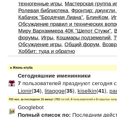
техногенные игры
,
Мастерская группа и
Ролевая библиотека
,
Фронтир: джунгли,
Кабачок "Бродячая Лиана"
,
БлинКом
,
Иг
Обсуждение правил и технических вопр
Миру Вархаммера 40К "Шепот Стужи"
,
В
форумы
,
Игры
,
Кошмары подземелий
,
Т
Обсуждение игры
,
Общий форум
,
Возвр
Хоббит: туда и обратно
Жизнь клуба
Сегодняшние именинники
7
пользователей празднуют сегодня 
Lionir
(
34
),
litaqoge
(
35
),
kiselkin
(
41
),
pa
703 чел. за последние 15 минут
(
703
гостей,
0
пользователей и
0
скрытых поль
Googlebot
Полный список по:
Последним дейс