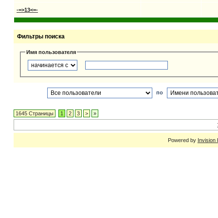
-=>13<=-
Фильтры поиска
Имя пользователя
по
1645 Страницы
1
2
3
>
»
Powered by
Invision