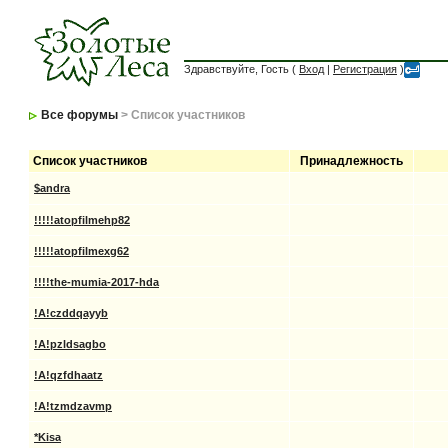
Здравствуйте, Гость (
Вход
|
Регистрация
)
Все форумы
> Список участников
Список участников
Принадлежность
$andra
!!!!!atopfilmehp82
!!!!!atopfilmexg62
!!!!the-mumia-2017-hda
!A!czddqayyb
!A!pzldsagbo
!A!qzfdhaatz
!A!tzmdzavmp
*Kisa