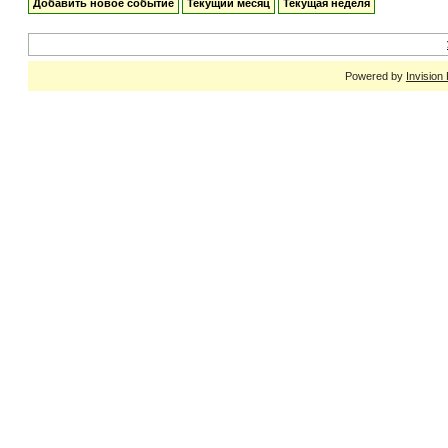
Добавить новое событие
Текущий месяц
Текущая неделя
Powered by
Invision