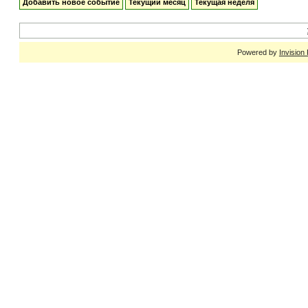
Добавить новое событие
Текущий месяц
Текущая неделя
Powered by
Invision