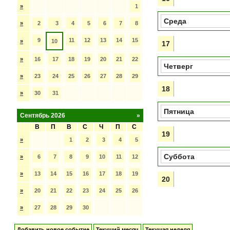
»
1
Среда
»
2
3
4
5
6
7
8
9
11
12
13
14
15
»
10
17
»
16
17
18
19
20
21
22
Четверг
»
23
24
25
26
27
28
29
18
»
30
31
Пятница
Сентябрь 2026
»
В
П
В
С
Ч
П
С
19
»
1
2
3
4
5
Суббота
»
6
7
8
9
10
11
12
»
13
14
15
16
17
18
19
20
»
20
21
22
23
24
25
26
»
27
28
29
30
Добавить новое событие
Текущий месяц
Текущая неделя