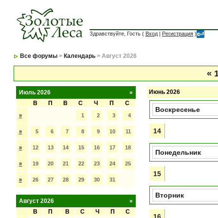
Здравствуйте, Гость (
Вход
|
Регистрация
)
Все форумы
>
Календарь
> Август 2026
«
1
Июнь 2026
Июль 2026
»
В
П
В
С
Ч
П
С
Воскресенье
»
1
2
3
4
14
»
5
6
7
8
9
10
11
»
12
13
14
15
16
17
18
Понедельник
»
19
20
21
22
23
24
25
15
»
26
27
28
29
30
31
Вторник
Август 2026
»
В
П
В
С
Ч
П
С
16