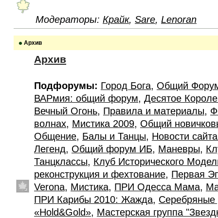
Модераторы:
Крайк
,
Sare
,
Lenoran
Архив
Архив
Подфорумы:
Город Бога
,
Общий Фору
ВАРмия: общий форум
,
Десятое Короле
Вечный Огонь
,
Правила и материалы
,
Ф
волнах
,
Мистика 2009
,
Общий новичков
Общение
,
Балы и Танцы
,
Новости сайт
Легенд
,
Общий форум ИБ
,
Маневры
,
Кл
Танцклассы
,
Клуб Исторического Моде
реконструкция и фехтование
,
Первая Э
Verona
,
Мистика
,
ПРИ Одесса Мама
,
Ма
ПРИ Карибы 2010: Жажда
,
Серебряные 
«Hold&Gold»
,
Мастерская группа "Звезд