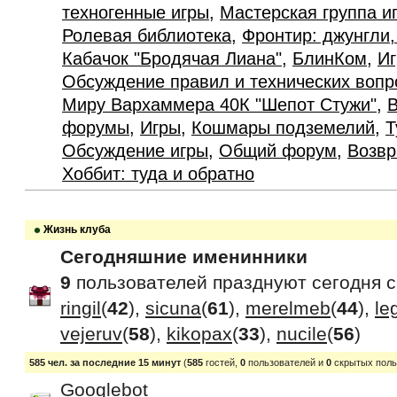
техногенные игры
,
Мастерская группа и
Ролевая библиотека
,
Фронтир: джунгли,
Кабачок "Бродячая Лиана"
,
БлинКом
,
Иг
Обсуждение правил и технических вопр
Миру Вархаммера 40К "Шепот Стужи"
,
В
форумы
,
Игры
,
Кошмары подземелий
,
Т
Обсуждение игры
,
Общий форум
,
Возвр
Хоббит: туда и обратно
Жизнь клуба
Сегодняшние именинники
9
пользователей празднуют сегодня 
ringil
(
42
),
sicuna
(
61
),
merelmeb
(
44
),
le
vejeruv
(
58
),
kikopax
(
33
),
nucile
(
56
)
585 чел. за последние 15 минут
(
585
гостей,
0
пользователей и
0
скрытых поль
Googlebot