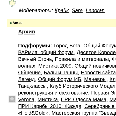
Модераторы:
Крайк
,
Sare
,
Lenoran
Архив
Архив
Подфорумы:
Город Бога
,
Общий Фору
ВАРмия: общий форум
,
Десятое Короле
Вечный Огонь
,
Правила и материалы
,
Ф
волнах
,
Мистика 2009
,
Общий новичков
Общение
,
Балы и Танцы
,
Новости сайт
Легенд
,
Общий форум ИБ
,
Маневры
,
Кл
Танцклассы
,
Клуб Исторического Моде
реконструкция и фехтование
,
Первая Э
Verona
,
Мистика
,
ПРИ Одесса Мама
,
Ма
ПРИ Карибы 2010: Жажда
,
Серебряные 
«Hold&Gold»
,
Мастерская группа "Звезд