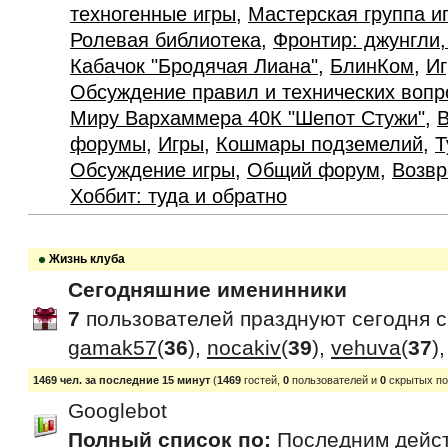
техногенные игры
,
Мастерская группа и
Ролевая библиотека
,
Фронтир: джунгли,
Кабачок "Бродячая Лиана"
,
БлинКом
,
Иг
Обсуждение правил и технических вопр
Миру Вархаммера 40К "Шепот Стужи"
,
В
форумы
,
Игры
,
Кошмары подземелий
,
Т
Обсуждение игры
,
Общий форум
,
Возвр
Хоббит: туда и обратно
Жизнь клуба
Сегодняшние именинники
7
пользователей празднуют сегодня 
gamak57
(
36
),
nocakiv
(
39
),
vehuva
(
37
)
1469 чел. за последние 15 минут
(
1469
гостей,
0
пользователей и
0
скрытых по
Googlebot
Полный список по:
Последним дейс