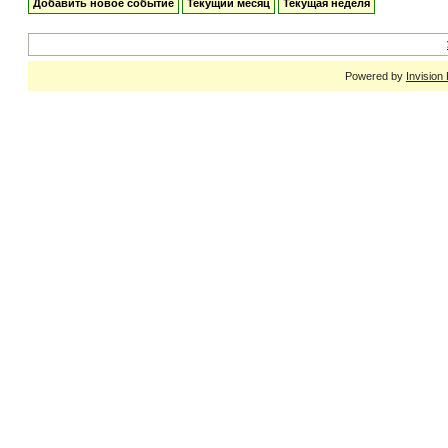
Добавить новое событие
Текущий месяц
Текущая неделя
Powered by
Invision