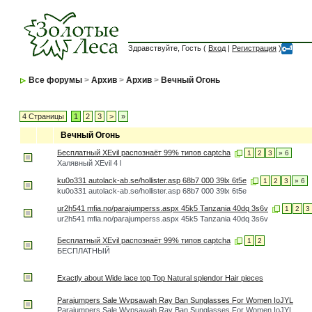
Здравствуйте, Гость (
Вход
|
Регистрация
)
Все форумы
>
Архив
>
Архив
>
Вечный Огонь
4 Страницы
1
2
3
>
»
Вечный Огонь
Бесплатный XEvil распознаёт 99% типов captcha
1
2
3
» 6
Халявный XEvil 4 l
ku0o331 autolack-ab.se/hollister.asp 68b7 000 39lx 6t5e
1
2
3
» 6
ku0o331 autolack-ab.se/hollister.asp 68b7 000 39lx 6t5e
ur2h541 mfia.no/parajumperss.aspx 45k5 Tanzania 40dq 3s6v
1
2
3
ur2h541 mfia.no/parajumperss.aspx 45k5 Tanzania 40dq 3s6v
Бесплатный XEvil распознаёт 99% типов captcha
1
2
БЕСПЛАТНЫЙ
Exactly about Wide lace top Top Natural splendor Hair pieces
Parajumpers Sale Wvpsawah Ray Ban Sunglasses For Women IoJYL
Parajumpers Sale Wvpsawah Ray Ban Sunglasses For Women IoJYL