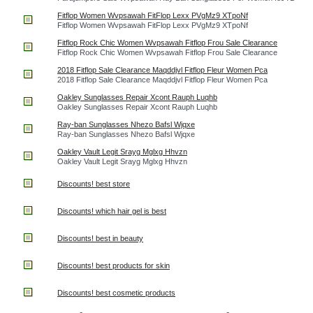
Fitflop Women Wvpsawah FitFlop Lexx PVgMz9 XTpoNf
Fitflop Women Wvpsawah FitFlop Lexx PVgMz9 XTpoNf
Fitflop Rock Chic Women Wvpsawah Fitflop Frou Sale Clearance
Fitflop Rock Chic Women Wvpsawah Fitflop Frou Sale Clearance
2018 Fitflop Sale Clearance Maqddjvl Fitflop Fleur Women Pca
2018 Fitflop Sale Clearance Maqddjvl Fitflop Fleur Women Pca
Oakley Sunglasses Repair Xcont Rauph Luqhb
Oakley Sunglasses Repair Xcont Rauph Luqhb
Ray-ban Sunglasses Nhezo Bafsl Wjqxe
Ray-ban Sunglasses Nhezo Bafsl Wjqxe
Oakley Vault Legit Srayg Mglxg Hhvzn
Oakley Vault Legit Srayg Mglxg Hhvzn
Discounts! best store
Discounts! which hair gel is best
Discounts! best in beauty
Discounts! best products for skin
Discounts! best cosmetic products