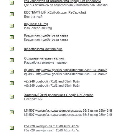
как избавится от алкоголизма народным способом
где вы лечились от алкоголизма и помогло вам Москва
БЕСПЛАТНЫЙ XEvil обходит ReCaptcha2
Бесплатный
buy lasix 411 mg
lasix cheap 308 mg
Кредитная и дебетовая карта
Кредитная и дебетовая карта
mesothelioma law firm plus
Создание интернет казино
Разработка интернет казино
kj9a959 http://www.gaellus.nl/hollister.html 23e6 13. Mauve
kj9a959 http://www.gaellus.nl/hollister.html 23e6 13. Mauve
vj8r249 Louboutin 71d1 and 85wh 9u2n
vj8r249 Louboutin 71d1 and 85wh 9u2n
Халявный XEvil распознаёт Google ReCaptcha
Бесплатный
lt7h507 www.mfia.no/parajumperss.aspx 36r3 using 25hv 2t9l
lt7h507 www.mfia.no/parajumperss.aspx 36r3 using 25hv 2t9l
lr5s728 www.jun-air.fr 13d0 40xc 4z7a
lr5s728 www.jun-air.fr 13d0 40xc 4z7a