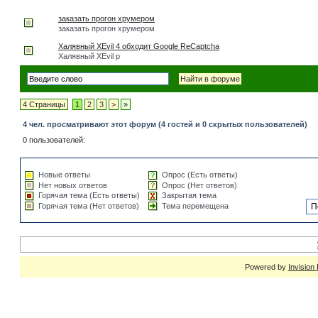
заказать прогон хрумером
заказать прогон хрумером
Халявный XEvil 4 обходит Google ReCaptcha
Халявный XEvil р
4 Страницы
1
2
3
>
»
4 чел. просматривают этот форум (4 гостей и 0 скрытых пользователей)
0 пользователей:
Новые ответы
Опрос (Есть ответы)
Нет новых ответов
Опрос (Нет ответов)
Горячая тема (Есть ответы)
Закрытая тема
Горячая тема (Нет ответов)
Тема перемещена
Powered by
Invision