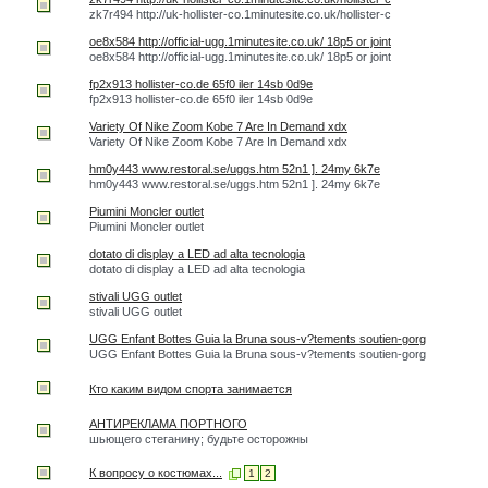
zk7r494 http://uk-hollister-co.1minutesite.co.uk/hollister-c
oe8x584 http://official-ugg.1minutesite.co.uk/ 18p5 or joint
oe8x584 http://official-ugg.1minutesite.co.uk/ 18p5 or joint
fp2x913 hollister-co.de 65f0 iler 14sb 0d9e
fp2x913 hollister-co.de 65f0 iler 14sb 0d9e
Variety Of Nike Zoom Kobe 7 Are In Demand xdx
Variety Of Nike Zoom Kobe 7 Are In Demand xdx
hm0y443 www.restoral.se/uggs.htm 52n1 ]. 24my 6k7e
hm0y443 www.restoral.se/uggs.htm 52n1 ]. 24my 6k7e
Piumini Moncler outlet
Piumini Moncler outlet
dotato di display a LED ad alta tecnologia
dotato di display a LED ad alta tecnologia
stivali UGG outlet
stivali UGG outlet
UGG Enfant Bottes Guia la Bruna sous-v?tements soutien-gorg
UGG Enfant Bottes Guia la Bruna sous-v?tements soutien-gorg
Кто каким видом спорта занимается
АНТИРЕКЛАМА ПОРТНОГО
шьющего стеганину; будьте осторожны
К вопросу о костюмах...
1
2