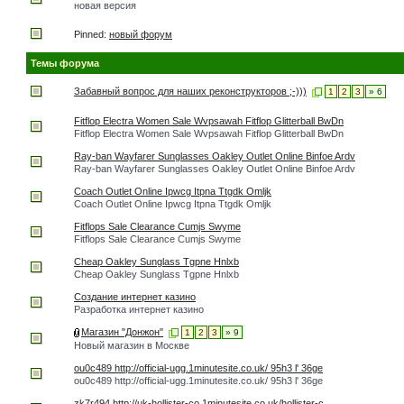
новая версия
Pinned:
новый форум
Темы форума
Забавный вопрос для наших реконструкторов ;-)))
1
2
3
» 6
Fitflop Electra Women Sale Wvpsawah Fitflop Glitterball BwDn
Fitflop Electra Women Sale Wvpsawah Fitflop Glitterball BwDn
Ray-ban Wayfarer Sunglasses Oakley Outlet Online Binfoe Ardv
Ray-ban Wayfarer Sunglasses Oakley Outlet Online Binfoe Ardv
Coach Outlet Online Ipwcg Itpna Ttgdk Omljk
Coach Outlet Online Ipwcg Itpna Ttgdk Omljk
Fitflops Sale Clearance Cumjs Swyme
Fitflops Sale Clearance Cumjs Swyme
Cheap Oakley Sunglass Tgpne Hnlxb
Cheap Oakley Sunglass Tgpne Hnlxb
Создание интернет казино
Разработка интернет казино
Магазин "Донжон"
1
2
3
» 9
Новый магазин в Москве
ou0c489 http://official-ugg.1minutesite.co.uk/ 95h3 l' 36ge
ou0c489 http://official-ugg.1minutesite.co.uk/ 95h3 l' 36ge
zk7r494 http://uk-hollister-co.1minutesite.co.uk/hollister-c