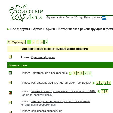
Здравствуйте, Гость (
Вход
|
Регистрация
)
Все форумы
>
Архив
>
Архив
>
Историческая реконструкция и фех
23 Страницы
1
2
3
>
»
Историческая реконструкция и фехтование
Анонс:
Правила форума
Важные темы
Pinned:
фехтование в воскресенье
1
2
3
» 12
Pinned:
Фехтовально-лучные (мутантские) тренировки
1
2
3
4
Pinned:
Золотолесские тренировки по фехтованию - 2010г.
1
2
Зал на м. Кропоткинской.
Pinned:
Литература по теории и практике фехтования
историчная и современная
Pinned:
Маркировка снаряжения