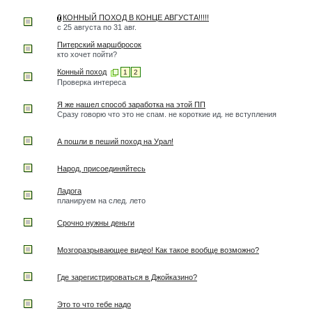
КОННЫЙ ПОХОД В КОНЦЕ АВГУСТА!!!!!
с 25 августа по 31 авг.
Питерский маршбросок
кто хочет пойти?
Конный поход
1
2
Проверка интереса
Я же нашел способ заработка на этой ПП
Сразу говорю что это не спам. не короткие ид. не вступления
А пошли в пеший поход на Урал!
Народ, присоединяйтесь
Ладога
планируем на след. лето
Срочно нужны деньги
Мозгоразрывающее видео! Как такое вообще возможно?
Где зарегистрироваться в Джойказино?
Это то что тебе надо