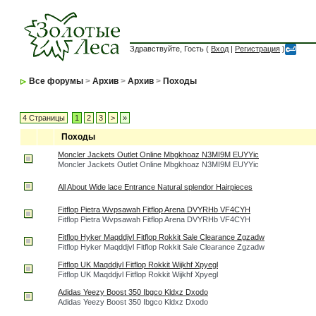
Здравствуйте, Гость (
Вход
|
Регистрация
)
Все форумы
>
Архив
>
Архив
>
Походы
4 Страницы
1
2
3
>
»
Походы
Moncler Jackets Outlet Online Mbgkhoaz N3MI9M EUYYic
Moncler Jackets Outlet Online Mbgkhoaz N3MI9M EUYYic
All About Wide lace Entrance Natural splendor Hairpieces
Fitflop Pietra Wvpsawah Fitflop Arena DVYRHb VF4CYH
Fitflop Pietra Wvpsawah Fitflop Arena DVYRHb VF4CYH
Fitflop Hyker Maqddjvl Fitflop Rokkit Sale Clearance Zgzadw
Fitflop Hyker Maqddjvl Fitflop Rokkit Sale Clearance Zgzadw
Fitflop UK Maqddjvl Fitflop Rokkit Wijkhf Xpyegl
Fitflop UK Maqddjvl Fitflop Rokkit Wijkhf Xpyegl
Adidas Yeezy Boost 350 Ibgco Kldxz Dxodo
Adidas Yeezy Boost 350 Ibgco Kldxz Dxodo