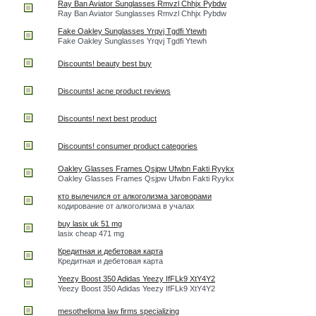
Ray Ban Aviator Sunglasses Rmvzl Chhjx Pybdw
Ray Ban Aviator Sunglasses Rmvzl Chhjx Pybdw
Fake Oakley Sunglasses Yrqvj Tgdfi Ytewh
Fake Oakley Sunglasses Yrqvj Tgdfi Ytewh
Discounts! beauty best buy
Discounts! acne product reviews
Discounts! next best product
Discounts! consumer product categories
Oakley Glasses Frames Qsjpw Ufwbn Fakti Ryykx
Oakley Glasses Frames Qsjpw Ufwbn Fakti Ryykx
кто вылечился от алкоголизма заговорами
кодирование от алкоголизма в учалах
buy lasix uk 51 mg
lasix cheap 471 mg
Кредитная и дебетовая карта
Кредитная и дебетовая карта
Yeezy Boost 350 Adidas Yeezy IfFLk9 XtY4Y2
Yeezy Boost 350 Adidas Yeezy IfFLk9 XtY4Y2
mesothelioma law firms specializing