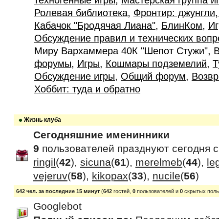
техногенные игры
,
Мастерская группа и
Ролевая библиотека
,
Фронтир: джунгли,
Кабачок "Бродячая Лиана"
,
БлинКом
,
Иг
Обсуждение правил и технических вопр
Миру Вархаммера 40К "Шепот Стужи"
,
В
форумы
,
Игры
,
Кошмары подземелий
,
Т
Обсуждение игры
,
Общий форум
,
Возвр
Хоббит: туда и обратно
Жизнь клуба
Сегодняшние именинники
9
пользователей празднуют сегодня 
ringil
(
42
),
sicuna
(
61
),
merelmeb
(
44
),
le
vejeruv
(
58
),
kikopax
(
33
),
nucile
(
56
)
642 чел. за последние 15 минут
(
642
гостей,
0
пользователей и
0
скрытых поль
Googlebot