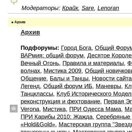
Модераторы:
Крайк
,
Sare
,
Lenoran
Архив
Архив
Подфорумы:
Город Бога
,
Общий Фору
ВАРмия: общий форум
,
Десятое Короле
Вечный Огонь
,
Правила и материалы
,
Ф
волнах
,
Мистика 2009
,
Общий новичков
Общение
,
Балы и Танцы
,
Новости сайт
Легенд
,
Общий форум ИБ
,
Маневры
,
Кл
Танцклассы
,
Клуб Исторического Моде
реконструкция и фехтование
,
Первая Э
Verona
,
Мистика
,
ПРИ Одесса Мама
,
Ма
ПРИ Карибы 2010: Жажда
,
Серебряные 
«Hold&Gold»
,
Мастерская группа "Звезд