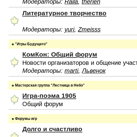
Модераторы:
Raila
,
therien
Литературное творчество
Модераторы:
yuri
,
Zmeisss
"Игры Будущего"
КомКон: Общий форум
Новости организаторов и общение учас
Модераторы:
marti
,
Львенок
Мастерская группа "Лестница в Небо"
Игра-поэма 1905
Общий форум
Форумы игр
Долго и счастливо