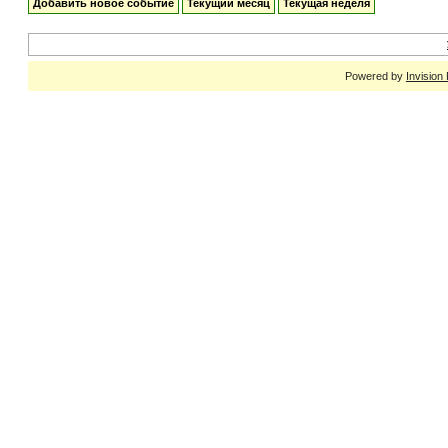
Добавить новое событие
Текущий месяц
Текущая неделя
Powered by
Invision