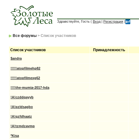
Здравствуйте, Гость (
Вход
|
Регистрация
)
Все форумы
> Список участников
Список участников
Принадлежность
$andra
!!!!!atopfilmehp82
!!!!!atopfilmexg62
!!!!the-mumia-2017-hda
!A!czddqayyb
!A!pzldsagbo
!A!qzfdhaatz
!A!tzmdzavmp
*Kisa