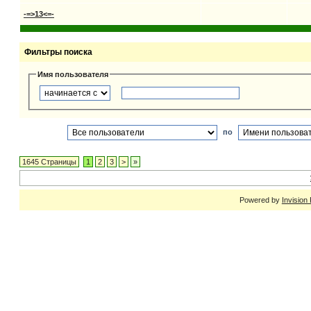
-=>13<=-
Фильтры поиска
Имя пользователя
по
1645 Страницы
1
2
3
>
»
Powered by
Invision