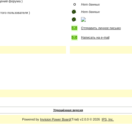
бщений форума )
О
Нет данных
Нет данных
того пользователя )
Отправить личное письмо
Написать на e-mail
Упрощённая версия
Powered by
Invision Power Board
(Trial) v2.0.0 © 2026
IPS, Inc.