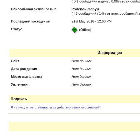
( 0.1 сообщений в день / 0.06% всех соо
Наибольшая активность в
Ролевой Форум
( 46 сообщений / 14% от всех сообщений э
Последнее посещение
21st May 2016 - 12:06 PM
Статус
(Offline)
Информация
Сайт
Нет данных
Дата рождения
Нет данных
Место жительства
Нет данных
Увлечения
Нет данных
Подпись
Я не несу ответственности за действия своих персонажей!