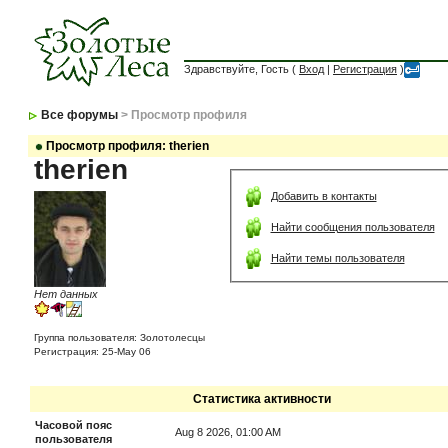
Здравствуйте, Гость (
Вход
|
Регистрация
)
Все форумы
> Просмотр профиля
Просмотр профиля: therien
therien
Добавить в контакты
Найти сообщения пользователя
Найти темы пользователя
Нет данных
Группа пользователя: Золотолесцы
Регистрация: 25-May 06
Статистика активности
Часовой пояс
Aug 8 2026, 01:00 AM
пользователя