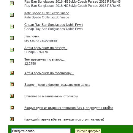
Ray Ban Sunglasses 2018 HG3uMp Coach Purses 2018 RSRwH3
Ray Ban Sunglasses 2018 HG3uMp Coach Purses 2018 RSRwH3
Kate Spade Outlet Yjxdd Yusoe
Kate Spade Outlet Yjxdd Yusoe
Cheap Ray Ban Sunglasses Ushih Prwnl
Cheap Ray Ban Sunglasses Ushih Prwnl
Лампочки
кто как их закручивает
А тем временем по визору...
Январь 2760-го
Тем временем по визору...
12.2759
А тем временем по головизору...
Заходят двое в форме гражданского флота
В уголке за маааленьким столиком
Входит один из старших техников базы, подходит к стойке
(молодой парень вбегает внутрь и смотрит на часы)