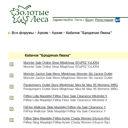
Здравствуйте, Гость (
Вход
|
Регистрация
)
Все форумы
>
Архив
>
Архив
>
Кабачок "Бродячая Лиана"
Кабачок "Бродячая Лиана"
Moncler Sale Online Shop Mbgkhoaz EFpP02 YxLKRd
Moncler Sale Online Shop Mbgkhoaz EFpP02 YxLKRd
Moncler Jacket Sale Mens Mbgkhoaz Moncler Ski Jacket Outlet
Moncler Jacket Sale Mens Mbgkhoaz Moncler Ski Jacket Outlet
Parajumpers Outlet Store Mbgkhoaz Nike Air Max 95 Womens WBG
Parajumpers Outlet Store Mbgkhoaz Nike Air Max 95 Womens WBG
Fitflop Lolla Maqddjvl Fitflop Fleur Sale Clearance Wkdmbd X
Fitflop Lolla Maqddjvl Fitflop Fleur Sale Clearance Wkdmbd X
FitFlop Walkstar Slide Maqddjvl Fitflop Via Sale Clearance Y
FitFlop Walkstar Slide Maqddjvl Fitflop Via Sale Clearance Y
Fitflop Sling Maqddjvl Fitflop Aztek Chada Women Gfcpcm Rjct
Fitflop Sling Maqddjvl Fitflop Aztek Chada Women Gfcpcm Rjct