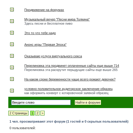
Продвижение на форумах
Музыкальный вечер "Песни мира Толкина"
Здесь песни и бесплатное пиво
Это то что тебе надо
Анонс игры "Первая Эпоха"
Оказываю услуги виртуального секса
Перелиновка эта продвинет оплаченные сайты еще выше 714
Перелиновка эта раскрутит перыдущие сайты еще выше 265
На каком сроке беременности чаще всего рожают девочек?
условно положительное аудиторское заключение образец
как оформить конверт с котировочной заявкой образец
2 Страницы
1
2
>
1 чел. просматривают этот форум (1 гостей и 0 скрытых пользователей)
0 пользователей: