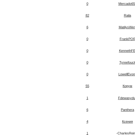
0
Mercado65
82
Raila
6
MatilysWe
0
FrankPO
0
KennethFE
0
Tyreefouc
0
LowellEvon
55
Корум
1
Fdewasyd
6
Panthera
4
Ксения
1
-CharlesRei