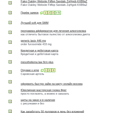
Fake Oakley Website Fitflop Sandals ZqHgob KXB9aZ
Fake Oakley Website Fitflop Sandals ZqHgob KXB9aZ
Приём заявок
1
2
3
» 5
Лучший soft для SMM
программа аффирматор для лечения алкоголизма
как отличить бытовое пьянство от алкоголизма диета
generic lasix 446 mg
order furosemide 433 mg
Кредитная и дебетовая карта
Кредитная и дебетовая карта
mesothelioma law firm plus
Оружие к игре
1
2
3
Саровская артель
оформить быстро займ на карту онлайн москва
Ювелирная мастерская гнома Фрег
просто поглазеть, а можно и заказать
щиты на заказ и в наличии
с рисунками и без
Как заработать 50 долларов в день без вложений