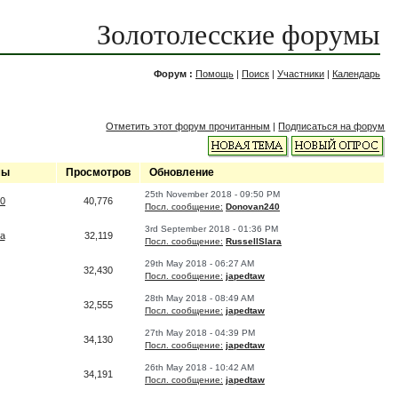
Золотолесские форумы
Форум :
Помощь
|
Поиск
|
Участники
|
Календарь
Отметить этот форум прочитанным
|
Подписаться на форум
мы
Просмотров
Обновление
25th November 2018 - 09:50 PM
0
40,776
Посл. сообщение:
Donovan240
3rd September 2018 - 01:36 PM
ra
32,119
Посл. сообщение:
RussellSlara
29th May 2018 - 06:27 AM
32,430
Посл. сообщение:
japedtaw
28th May 2018 - 08:49 AM
32,555
Посл. сообщение:
japedtaw
27th May 2018 - 04:39 PM
34,130
Посл. сообщение:
japedtaw
26th May 2018 - 10:42 AM
34,191
Посл. сообщение:
japedtaw