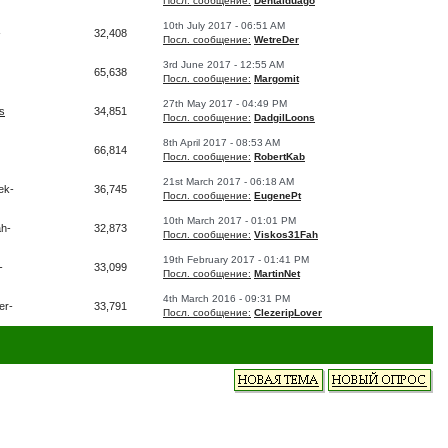
Посл. сообщение:
Dentalduago
10th July 2017 - 06:51 AM
-
32,408
Посл. сообщение:
WetreDer
3rd June 2017 - 12:55 AM
65,638
Посл. сообщение:
Margomit
27th May 2017 - 04:49 PM
s
34,851
Посл. сообщение:
DadgilLoons
8th April 2017 - 08:53 AM
66,814
Посл. сообщение:
RobertKab
21st March 2017 - 06:18 AM
ek-
36,745
Посл. сообщение:
EugenePt
10th March 2017 - 01:01 PM
h-
32,873
Посл. сообщение:
Viskos31Fah
19th February 2017 - 01:41 PM
-
33,099
Посл. сообщение:
MartinNet
4th March 2016 - 09:31 PM
er-
33,791
Посл. сообщение:
ClezeripLover