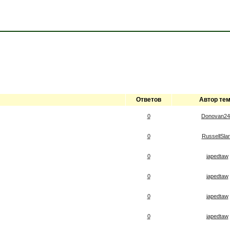
Ответов
Автор те
0
Donovan24
0
RussellSla
0
japedtaw
0
japedtaw
0
japedtaw
0
japedtaw