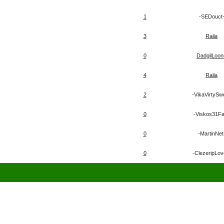
1
-SEDouct
3
Raila
0
DadgilLoon
4
Raila
2
-VikaVirtySw
0
-Viskos31Fa
0
-MartinNet
0
-ClezeripLov