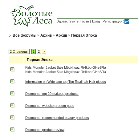
Здравствуйте, Гость (
Вход
|
Регистрация
)
Все форумы
>
Архив
>
Архив
>
Первая Эпоха
2 Страницы
1
2
>
Первая Эпоха
Kids Moncler Jacket Sale Mbgkhoaz Rt4kbp GHeSRa
Kids Moncler Jacket Sale Mbgkhoaz Rt4kbp GHeSRa
Information on Wide lace top Top Real hair Hair pieces
Discounts! top 20 makeup products
Discounts! website product page
Discounts! recommended beauty products
Discounts! product review