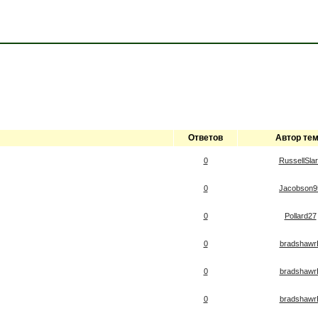
Ответов
Автор те
0
RussellSla
0
Jacobson9
0
Pollard27
0
bradshawr
0
bradshawr
0
bradshawr