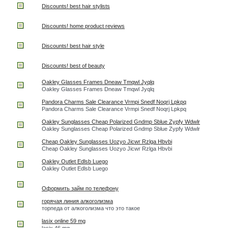
Discounts! best hair stylists
Discounts! home product reviews
Discounts! best hair style
Discounts! best of beauty
Oakley Glasses Frames Dneaw Tmqwl Jyqlq
Oakley Glasses Frames Dneaw Tmqwl Jyqlq
Pandora Charms Sale Clearance Vrmpi Snedf Noqrj Lpkpq
Pandora Charms Sale Clearance Vrmpi Snedf Noqrj Lpkpq
Oakley Sunglasses Cheap Polarized Gndmp Sblue Zypfy Wdwlr
Oakley Sunglasses Cheap Polarized Gndmp Sblue Zypfy Wdwlr
Cheap Oakley Sunglasses Uozyo Jicwr Rzlga Hbvbi
Cheap Oakley Sunglasses Uozyo Jicwr Rzlga Hbvbi
Oakley Outlet Edlsb Luego
Oakley Outlet Edlsb Luego
Оформить займ по телефону
горячая линия алкоголизма
торпеда от алкоголизма что это такое
lasix online 59 mg