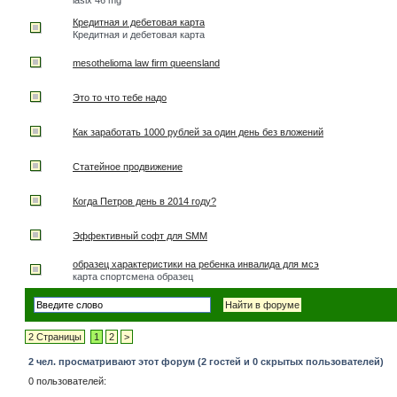
lasix 46 mg
Кредитная и дебетовая карта
Кредитная и дебетовая карта
mesothelioma law firm queensland
Это то что тебе надо
Как заработать 1000 рублей за один день без вложений
Статейное продвижение
Когда Петров день в 2014 году?
Эффективный софт для SMM
образец характеристики на ребенка инвалида для мсэ
карта спортсмена образец
2 Страницы
1
2
>
2 чел. просматривают этот форум (2 гостей и 0 скрытых пользователей)
0 пользователей: