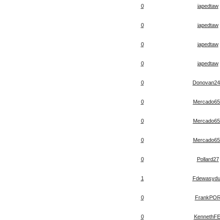
0
japedtaw
0
japedtaw
0
japedtaw
0
japedtaw
0
Donovan24
0
Mercado65
0
Mercado65
0
Mercado65
0
Pollard27
1
Fdewasyd
0
FrankPO
0
KennethFE