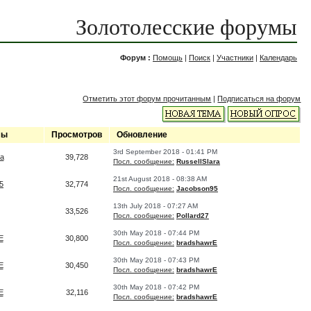
Золотолесские форумы
Форум :
Помощь
|
Поиск
|
Участники
|
Календарь
Отметить этот форум прочитанным
|
Подписаться на форум
мы
Просмотров
Обновление
3rd September 2018 - 01:41 PM
ra
39,728
Посл. сообщение:
RussellSlara
21st August 2018 - 08:38 AM
5
32,774
Посл. сообщение:
Jacobson95
13th July 2018 - 07:27 AM
33,526
Посл. сообщение:
Pollard27
30th May 2018 - 07:44 PM
E
30,800
Посл. сообщение:
bradshawrE
30th May 2018 - 07:43 PM
E
30,450
Посл. сообщение:
bradshawrE
30th May 2018 - 07:42 PM
E
32,116
Посл. сообщение:
bradshawrE