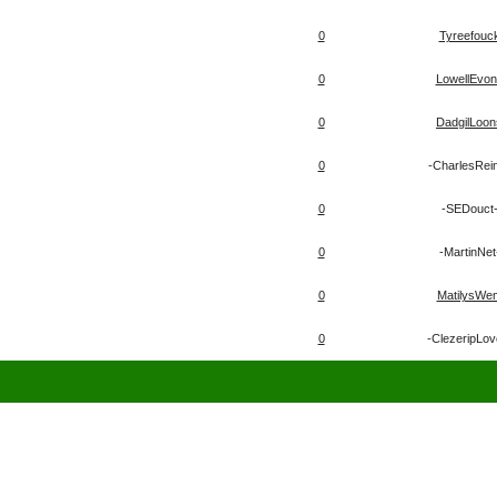
0
Tyreefouc
0
LowellEvon
0
DadgilLoon
0
-CharlesRei
0
-SEDouct
0
-MartinNet
0
MatilysWe
0
-ClezeripLov