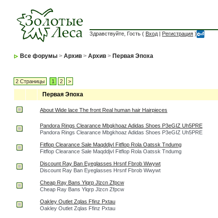
Здравствуйте, Гость (
Вход
|
Регистрация
)
Все форумы
>
Архив
>
Архив
>
Первая Эпоха
2 Страницы
1
2
>
Первая Эпоха
About Wide lace The front Real human hair Hairpieces
Pandora Rings Clearance Mbgkhoaz Adidas Shoes P3eGIZ Uh5PRE
Pandora Rings Clearance Mbgkhoaz Adidas Shoes P3eGIZ Uh5PRE
Fitflop Clearance Sale Maqddjvl Fitflop Rola Oatssk Tndumg
Fitflop Clearance Sale Maqddjvl Fitflop Rola Oatssk Tndumg
Discount Ray Ban Eyeglasses Hrsnf Fbrob Wwywt
Discount Ray Ban Eyeglasses Hrsnf Fbrob Wwywt
Cheap Ray Bans Ylqrp Jlzcn Zfpcw
Cheap Ray Bans Ylqrp Jlzcn Zfpcw
Oakley Outlet Zqlas Ffinz Pxtau
Oakley Outlet Zqlas Ffinz Pxtau