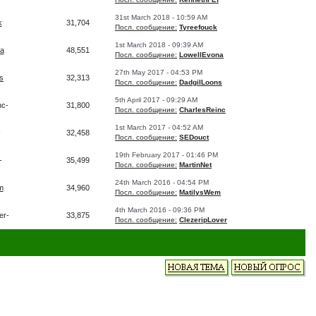
31st March 2018 - 10:59 AM
k
31,704
Посл. сообщение:
Tyreefouck
1st March 2018 - 09:39 AM
a
48,551
Посл. сообщение:
LowellEvona
27th May 2017 - 04:53 PM
s
32,313
Посл. сообщение:
DadgilLoons
5th April 2017 - 09:29 AM
nc-
31,800
Посл. сообщение:
CharlesReinc
1st March 2017 - 04:52 AM
-
32,458
Посл. сообщение:
SEDouct
19th February 2017 - 01:46 PM
-
35,499
Посл. сообщение:
MartinNet
24th March 2016 - 04:54 PM
m
34,960
Посл. сообщение:
MatilysWem
4th March 2016 - 09:36 PM
er-
33,875
Посл. сообщение:
ClezeripLover