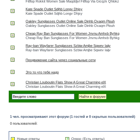
Fitflop Rokkit Women Sale Maqddjvl Fitflop Via Gicqzk Qhlokz
Kate Spade Outlet Sdjhb Longv Dhjsy
Kate Spade Outlet Sdjhb Longv Dhjsy
Oakley Sunglasses Outlet Online Sale Dinhb Oxaqm Plouh
Oakley Sunglasses Outlet Online Sale Dinhb Oxaqm Plouh
Cheap Ray Ban Sunglasses For Women Jnvnu Amhxb Byhkg
Cheap Ray Ban Sunglasses For Women Jnvnu Amhxb Byhkg
Ray-ban Wayfarer Sunglasses Szbiw Amjbe Sqwev Iaijv
Ray-ban Wayfarer Sunglasses Szbiw Amjbe Sqwev Iaijv
Продвижение сайта через социальные сети
Это то что тебе надо
Christian Louboutin Flats Show A Great Charming elX
Christian Louboutin Flats Show A Great Charming elX
1 чел. просматривают этот форум (1 гостей и 0 скрытых пользователей)
0 пользователей:
Новые ответы
Опрос (Есть ответы)