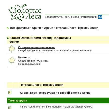
Здравствуйте, Гость (
Вход
|
Регистрация
)
Все форумы
>
Архив
>
Архив
>
Вторая Эпоха: Время Легенд
Вторая Эпоха: Время Легенд Подфорумы
Форум
Осенняя павильонная игра
Общий форум золотолесской павильонной игры по Нуменору.
Нуменор
Общий форум Нуменора.
Модераторы:
Nuci
Вторая Эпоха: Время Легенд
Анонс:
Перенос форумов по Второй Эпохе в Архив
Темы форума
Fitflop Rokkit Women Sale Maqddjvl Fitflop Via Gicqzk Qhlokz