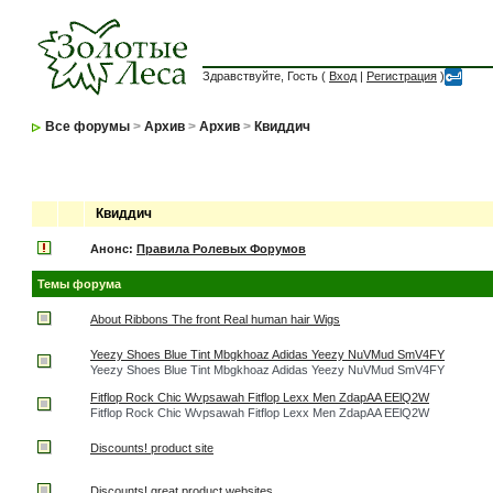
Здравствуйте, Гость (
Вход
|
Регистрация
)
Все форумы
>
Архив
>
Архив
>
Квиддич
Квиддич
Анонс:
Правила Ролевых Форумов
Темы форума
About Ribbons The front Real human hair Wigs
Yeezy Shoes Blue Tint Mbgkhoaz Adidas Yeezy NuVMud SmV4FY
Yeezy Shoes Blue Tint Mbgkhoaz Adidas Yeezy NuVMud SmV4FY
Fitflop Rock Chic Wvpsawah Fitflop Lexx Men ZdapAA EElQ2W
Fitflop Rock Chic Wvpsawah Fitflop Lexx Men ZdapAA EElQ2W
Discounts! product site
Discounts! great product websites