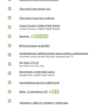
Discounts! best beauty buy
Discounts! must have makeup
Coach Factory Online Pgkjh Rephn
Coach Factory Online Pgkjh Rephn
Квиддич
1
2
3
4
Презентация на ВолКЕ?
профилактика табакокурения алкоголизма и наркомании
лечение алкоголизма Москве ивановская 15
buy lasix 273 mg
buy lasix usa 311 mg
Кредитная и дебетовая карта
Кредитная и дебетовая карта
mesothelioma law firm walkthrough
Вики - О квиддиче в ЗЛ
1
2
оформить займ по телефону чебоксары