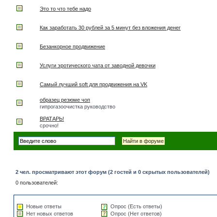
Это то что тебе надо
Как заработать 30 рублей за 5 минут без вложения денег
Безанкорное продвижение
Услуги эротического чата от заводной девочки
Самый лучший soft для продвижения на VK
образец резюме чоп
гипрогазоочистка руководство
ВРАТАРЬ!
срочно!
2 чел. просматривают этот форум (2 гостей и 0 скрытых пользователей)
0 пользователей:
Новые ответы
Опрос (Есть ответы)
Нет новых ответов
Опрос (Нет ответов)