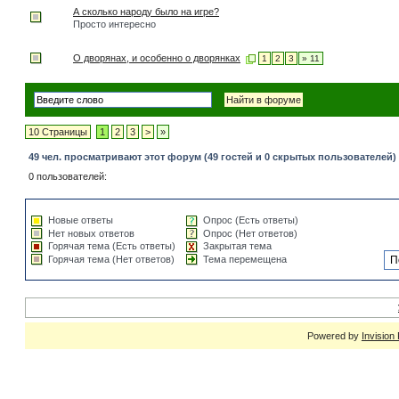
А сколько народу было на игре?
Просто интересно
О дворянах, и особенно о дворянках
1
2
3
» 11
10 Страницы
1
2
3
>
»
49 чел. просматривают этот форум (49 гостей и 0 скрытых пользователей)
0 пользователей:
Новые ответы
Опрос (Есть ответы)
Нет новых ответов
Опрос (Нет ответов)
Горячая тема (Есть ответы)
Закрытая тема
Горячая тема (Нет ответов)
Тема перемещена
Powered by
Invision