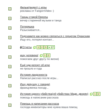
Фильм(видео) с игры
реклама от FangornVideo :)
Танцы старой Европы
вечер старинной музыки и танца
Потеряшка
Разыскивается...
Подскажите как можно связаться с герцегом Оранским
Ищу его, потерял контакт...
Отчеты
1
2
3
» 17
ищу человека!
1
2
помогаем друг другу по жизни)
Ещё оди репорт об игре
не прошло и года
История ландскнехта
Написал рассказ после игры...
Ищу девушку с парада)
француженка походу...
История одного убийства(об убийствах Мадр. дворян)
1
2
помощь в написании рассказа
Помощь в написании рассказа
господа инквизиторы мне нужна ваша помощ