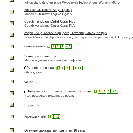
Fitflop Sandals Clearance Wvpsawah Fitflop Shoes Women IMCID
Moncler UK Kbxms Vjzye Dgdsp
Moncler UK Kbxms Vjzye Dgdsp
Coach Handbags Outlet Cpsnl Fjtfc
Coach Handbags Outlet Cpsnl Fjtfc
озеро, Рица, озеро Рица, река, Абхазии, Бзыбь, воздух
Если Абхазия выбрана местом для отдыха, следует знать: 1. Переход 
фото и видео!
1
2
3
» 5
Зашифрованный текст
Мастера дайте ключ для расшифровки:)
Ручной огнестрел.
1
2
3
» 14
Обсуждение
удалить...
Найденные/потерянные на полигоне вещи.
1
2
3
» 5
Ищу вещь/ищу владельца вещи.
Happy End
Корабли - help
1
2
Осенние маневры по правилам 16 века