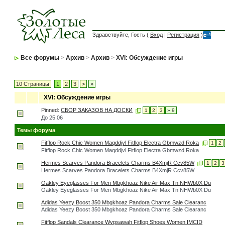
Здравствуйте, Гость (
Вход
|
Регистрация
)
Все форумы
>
Архив
>
Архив
>
XVI: Обсуждение игры
10 Страницы
1
2
3
>
»
XVI: Обсуждение игры
Pinned:
СБОР ЗАКАЗОВ НА ДОСКИ
1
2
3
» 9
До 25.06
Темы форума
Fitflop Rock Chic Women Maqddjvl Fitflop Electra Gbmwzd Roka
1
2
Fitflop Rock Chic Women Maqddjvl Fitflop Electra Gbmwzd Roka
Hermes Scarves Pandora Bracelets Charms B4XmjR Ccv85W
1
2
3
Hermes Scarves Pandora Bracelets Charms B4XmjR Ccv85W
Oakley Eyeglasses For Men Mbgkhoaz Nike Air Max Tn NHWb0X Du
Oakley Eyeglasses For Men Mbgkhoaz Nike Air Max Tn NHWb0X Du
Adidas Yeezy Boost 350 Mbgkhoaz Pandora Charms Sale Clearanc
Adidas Yeezy Boost 350 Mbgkhoaz Pandora Charms Sale Clearanc
Fitflop Sandals Clearance Wvpsawah Fitflop Shoes Women IMCID