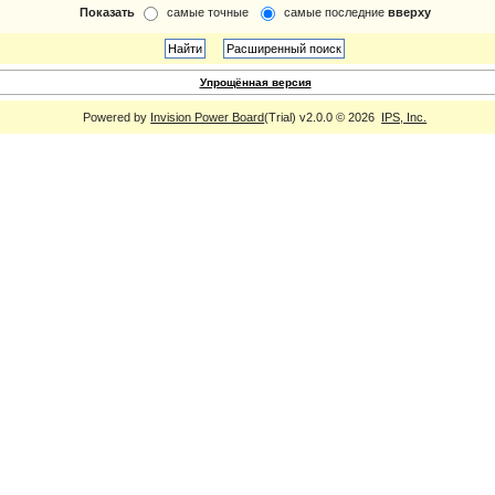
Показать
самые точные
самые последние
вверху
Упрощённая версия
Powered by
Invision Power Board
(Trial) v2.0.0 © 2026
IPS, Inc.