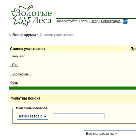
Здравствуйте, Гость (
Вход
|
Регистрация
)
Все форумы
> Список участников
Список участников
Пр
_san_san_
_Яр_
~ Дракоша ~
©еть
Фильтры поиска
Имя пользователя