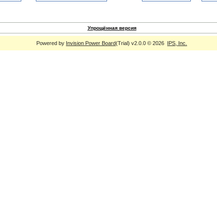
Упрощённая версия
Powered by
Invision Power Board
(Trial) v2.0.0 © 2026
IPS, Inc.