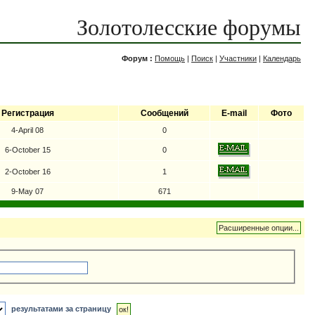
Золотолесские форумы
Форум :
Помощь
|
Поиск
|
Участники
|
Календарь
Регистрация
Сообщений
E-mail
Фото
4-April 08
0
6-October 15
0
2-October 16
1
9-May 07
671
результатами за страницу