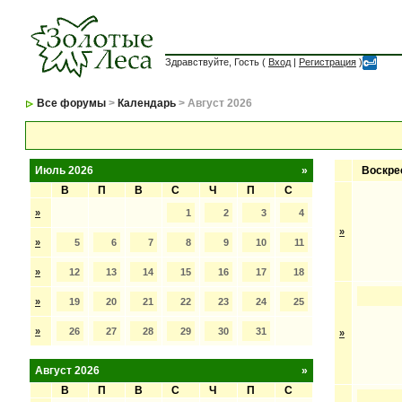
Здравствуйте, Гость (
Вход
|
Регистрация
)
Все форумы
>
Календарь
> Август 2026
Июль 2026
»
Воскре
В
П
В
С
Ч
П
С
»
1
2
3
4
»
»
5
6
7
8
9
10
11
»
12
13
14
15
16
17
18
»
19
20
21
22
23
24
25
»
26
27
28
29
30
31
»
Август 2026
»
В
П
В
С
Ч
П
С