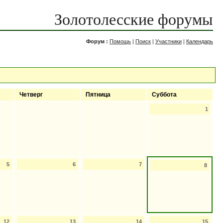
Золотолесские форумы
Форум :
Помощь
|
Поиск
|
Участники
|
Календарь
Четверг
Пятница
Суббота
1
5
6
7
8
12
13
14
15