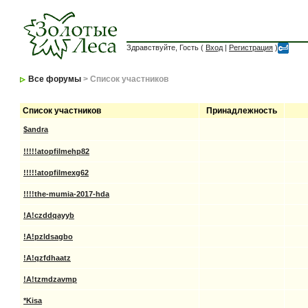
Здравствуйте, Гость (
Вход
|
Регистрация
)
Все форумы
> Список участников
Список участников
Принадлежность
$andra
!!!!!atopfilmehp82
!!!!!atopfilmexg62
!!!!the-mumia-2017-hda
!A!czddqayyb
!A!pzldsagbo
!A!qzfdhaatz
!A!tzmdzavmp
*Kisa