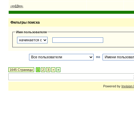
-=>13<=-
Фильтры поиска
Имя пользователя
по
1645 Страницы
1
2
3
>
»
Powered by
Invision