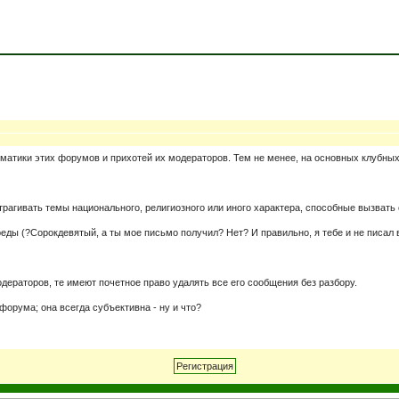
ематики этих форумов и прихотей их модераторов. Тем не менее, на основных клубны
трагивать темы национального, религиозного или иного характера, способные вызвать
ы (?Сорокдевятый, а ты мое письмо получил? Нет? И правильно, я тебе и не писал во
дераторов, те имеют почетное право удалять все его сообщения без разбору.
форума; она всегда субъективна - ну и что?