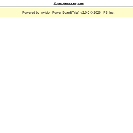
Упрощённая версия
Powered by
Invision Power Board
(Trial) v2.0.0 © 2026
IPS, Inc.