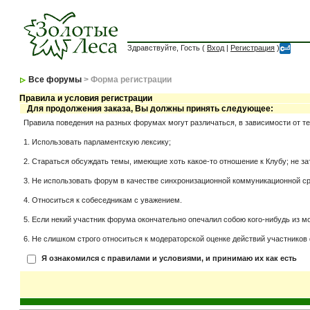
Здравствуйте, Гость (
Вход
|
Регистрация
)
Все форумы
> Форма регистрации
Правила и условия регистрации
Для продолжения заказа, Вы должны принять следующее:
Правила поведения на разных форумах могут различаться, в зависимости от т
1. Использовать парламентскую лексику;
2. Стараться обсуждать темы, имеющие хоть какое-то отношение к Клубу; не за
3. Не использовать форум в качестве синхронизационной коммуникационной сред
4. Относиться к собеседникам с уважением.
5. Если некий участник форума окончательно опечалил собою кого-нибудь из мо
6. Не слишком строго относиться к модераторской оценке действий участников 
Я ознакомился с правилами и условиями, и принимаю их как есть