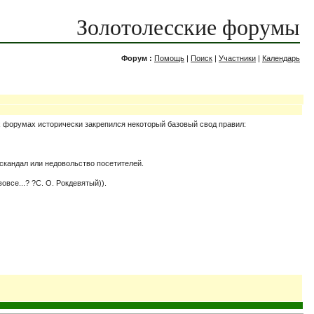
Золотолесские форумы
Форум :
Помощь
|
Поиск
|
Участники
|
Календарь
х форумах исторически закрепился некоторый базовый свод правил:
 скандал или недовольство посетителей.
все...? ?С. О. Рокдевятый)).