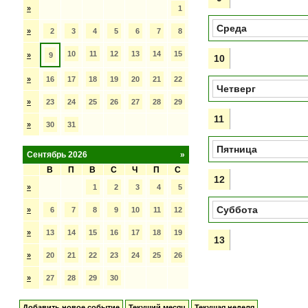
»
1
Среда
»
2
3
4
5
6
7
8
10
11
12
13
14
15
»
9
10
»
16
17
18
19
20
21
22
Четверг
»
23
24
25
26
27
28
29
11
»
30
31
Пятница
Сентябрь 2026
»
В
П
В
С
Ч
П
С
12
»
1
2
3
4
5
Суббота
»
6
7
8
9
10
11
12
»
13
14
15
16
17
18
19
13
»
20
21
22
23
24
25
26
»
27
28
29
30
Добавить новое событие
Текущий месяц
Текущая неделя