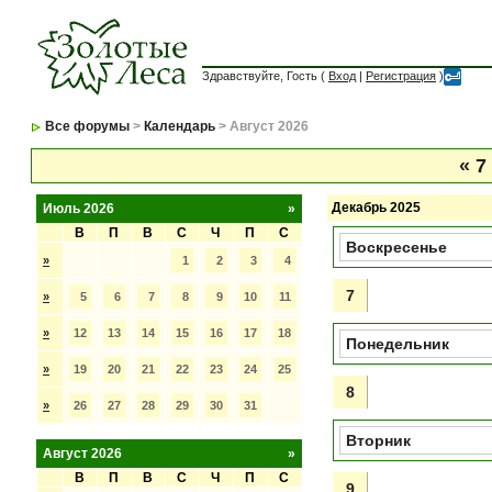
Здравствуйте, Гость (
Вход
|
Регистрация
)
Все форумы
>
Календарь
> Август 2026
«
7
Декабрь 2025
Июль 2026
»
В
П
В
С
Ч
П
С
Воскресенье
»
1
2
3
4
7
»
5
6
7
8
9
10
11
»
12
13
14
15
16
17
18
Понедельник
»
19
20
21
22
23
24
25
8
»
26
27
28
29
30
31
Вторник
Август 2026
»
В
П
В
С
Ч
П
С
9